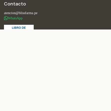
Contacto
atencion@blissfarma.pe
WhatsApp
Métodos de pago aceptados
© 2026 BlissFarma. Todos los derechos reservados.
BLISSFARMA S.A.C.
·
RUC: 20615051561
Política de Cookies